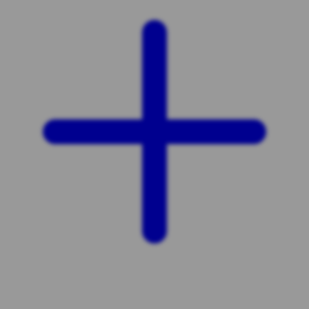
X
Xootz
Y
Yamatoya
Z
Zaxy
Zoggs
0-9
4Moms
59S