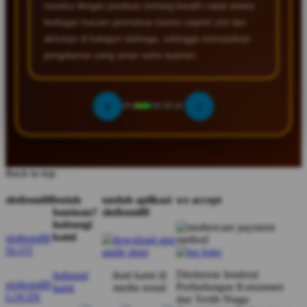
olahraga, dengan panduan pengguna yang aman.
Kamu juga bisa memanfaatkan tips untuk deposit dan
withdrawal yang lebih cepat, atau memeriksa update
game terbaru untuk tidak ketinggalan! Dengan
mengikuti tips ini, siapa tahu kamu bisa menikmati
pengalaman bermain yang lebih mudah dan
menyenangkan dalam platform ini.
‹
›
Back to top
slotbom88
butuh
unduh aplikasi
we accept
bantuan?
slotbom88
hubungi
kami
slotbom88
SLOT