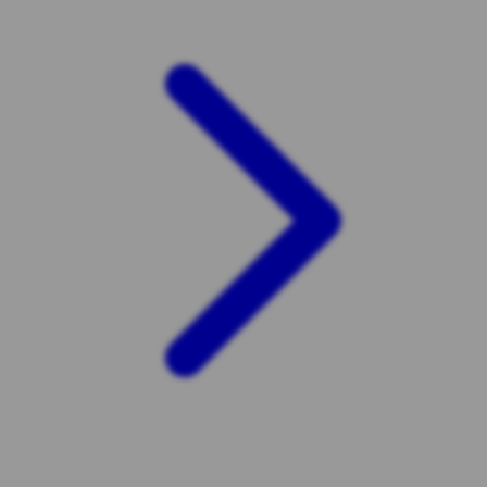
Twistshake
TY Toys
U
V
Veja
Vitaflow
Vtech
W
Waterland
Wellness