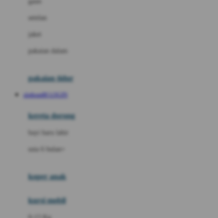
gaun
Dae Organics
setelan
Docare
jaket
Doona
pakaian dalam
Down To Earth
Drew
pakaian tidur
Dr. Brown's
slotbom88 LOGIN
E
kereta dorong
ELC
bayi baru lahir
Ergobaby
usia 6 bulan+
Expert Care
koper anak
Ezyroller
kursi mobil
F
0-13 Kg