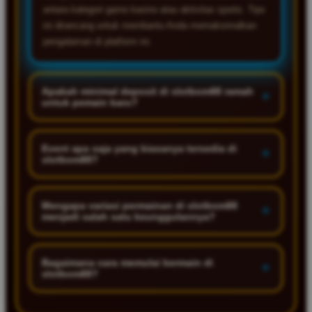
antara kategori game kasino atau aktivitas sports. Tips
ini dirancang untuk membantu Anda memaksimalkan
pengalaman di platform ini.
Apakah minimal deposit di slotbom88 ramah
+
untuk pemain baru?
Setelah kamu daftar, kamu bisa mengikuti tips dan
strategi untuk menjelajahi dunia game online seperti
Event apa saja yang biasanya tersedia di
+
slotbom88?
slot, bingo, maupun game meja. Misalnya, pilihlah
game yang menawarkan poin tinggi atau pelajari tips
Setelah register sebagai anggota, Anda bisa langsung
membaca peringkat permainan untuk membuat
menikmati slot, bingo, roulette, taruhan olahraga,
Mengapa variasi permainan di slotbom88
keputusan lebih baik saat taruhan olahraga. Platform ini
+
menjadi salah satu keunggulannya?
hingga kasino live dan permainan meja dalam satu
juga memudahkanmu untuk beralih antara kategori
platform. Tips beralih antar kategori sangat membantu
permainan, misalnya dari casino ke sports betting,
Setelah kamu register sebagai anggota, platform ini
menemukan permainan favorit dengan lebih cepat.
dengan cara mudah dan cepat. Selain itu, kamu bisa
menyediakan berbagai tips dan strategi untuk
Bagaimana cara memulai bermain di
Manajemen akun yang praktis memungkinkan deposit
+
mengikuti tip untuk mengelola akun secara efektif,
slotbom88?
memaksimalkan pengalamanmu. Misalnya, kamu bisa
dan penarikan cepat kapan pun dibutuhkan. Selalu
seperti tips deposit atau penarikan yang lebih cepat
mempelajari cara memilih permainan slot yang
perhatikan update pembaruan permainan terbaru untuk
Saat kamu mendaftar sebagai anggota, kamu bisa
agar pengalaman bermainmu semakin menyenangkan
menawarkan poin tinggi atau memahami strategi untuk