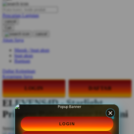
O
Pencarian Lanjutan
Oh Ma Grain
cancel
Okiedog
Cari
cancel
P
Akun Saya
Masuk / buat akun
Peachy
buat akun
Phil & Ted's
Bantuan
Philips Avent
Daftar Keinginan
Keranjang Saya
Pigeon
LOGIN
DAFTAR
Playgro
ELEVENS4D - Starlight
Poled Global
Princess Paling Gacor Hari Ini
Ponycycle
Puma
LOGIN
Serendah
Rp 10.000
Pureats